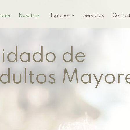
ome
Nosotros
Hogares
Servicios
Contac
uidado de
dultos Mayor