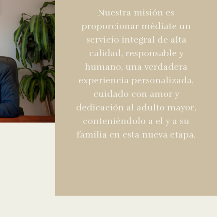
Nuestra misión es
proporcionar médiate un
servicio integral de alta
calidad, responsable y
humano, una verdadera
experiencia personalizada,
cuidado con amor y
dedicación al adulto mayor,
conteniéndolo a el y a su
familia en esta nueva etapa.