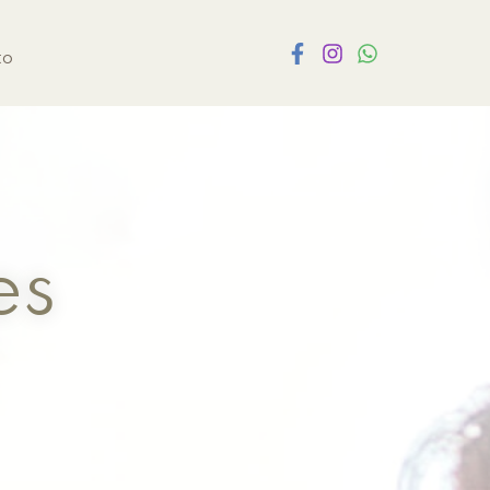
to
es