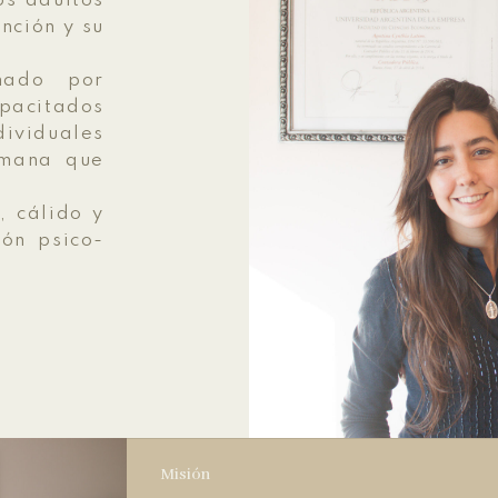
os adultos
nción y su
mado por
pacitados
dividuales
umana que
, cálido y
ión psico-
Misión