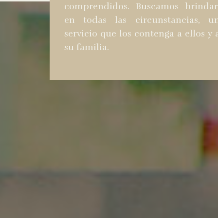
comprendidos. Buscamos brindar
en todas las circunstancias, u
servicio que los contenga a ellos y 
su familia.