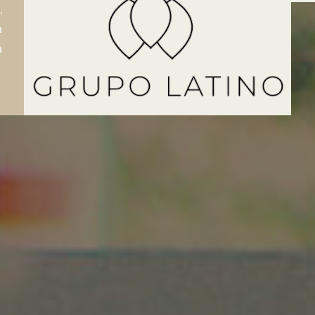
,
n
a